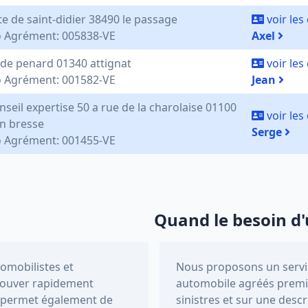
e de saint-didier 38490 le passage
voir le
 Agrément: 005838-VE
Axel
e de penard 01340 attignat
voir le
 Agrément: 001582-VE
Jean
nseil expertise 50 a rue de la charolaise 01100
voir le
n bresse
Serge
 Agrément: 001455-VE
Quand le besoin d'
tomobilistes et
Nous proposons un servic
trouver rapidement
automobile agréés premi
Il permet également de
sinistres et sur une descr