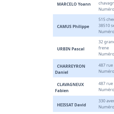
chavag
MARCELO Yoann
Numéro
515 che
38510 s
CAMUS Philippe
Numéro
32 gran
frene
URBIN Pascal
Numéro
487 rue
CHARREYRON
Numéro
Daniel
487 rue
CLAVAGNEUX
Numéro
Fabien
330 ave
HEISSAT David
Numéro