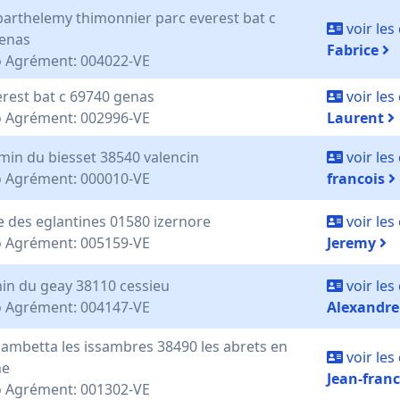
 barthelemy thimonnier parc everest bat c
voir le
enas
Fabrice
 Agrément: 004022-VE
erest bat c 69740 genas
voir le
 Agrément: 002996-VE
Laurent
min du biesset 38540 valencin
voir le
 Agrément: 000010-VE
francois
e des eglantines 01580 izernore
voir le
 Agrément: 005159-VE
Jeremy
in du geay 38110 cessieu
voir le
 Agrément: 004147-VE
Alexandr
gambetta les issambres 38490 les abrets en
voir le
ne
Jean-fran
 Agrément: 001302-VE