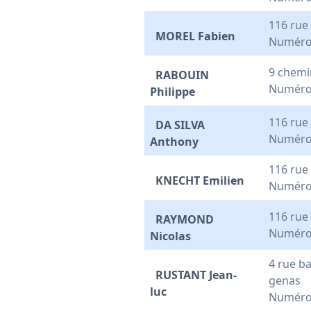
116 rue
MOREL Fabien
Numéro
9 chemi
RABOUIN
Numéro
Philippe
116 rue
DA SILVA
Numéro
Anthony
116 rue
KNECHT Emilien
Numéro
116 rue
RAYMOND
Numéro
Nicolas
4 rue b
RUSTANT Jean-
genas
luc
Numéro