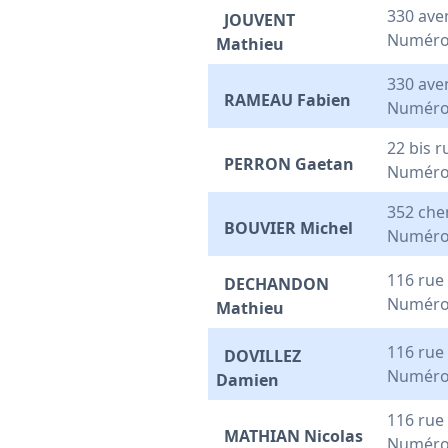
330 ave
JOUVENT
Numéro
Mathieu
330 ave
RAMEAU Fabien
Numéro
22 bis 
PERRON Gaetan
Numéro
352 che
BOUVIER Michel
Numéro
116 rue
DECHANDON
Numéro
Mathieu
116 rue
DOVILLEZ
Numéro
Damien
116 rue
MATHIAN Nicolas
Numéro