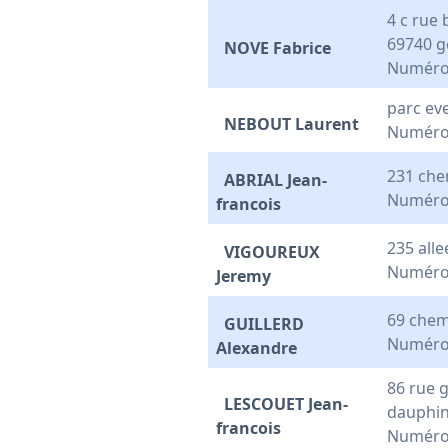
4 c rue
69740 g
NOVE Fabrice
Numéro
parc ev
NEBOUT Laurent
Numéro
231 che
ABRIAL Jean-
Numéro
francois
235 alle
VIGOUREUX
Numéro
Jeremy
69 chem
GUILLERD
Numéro
Alexandre
86 rue 
LESCOUET Jean-
dauphi
francois
Numéro