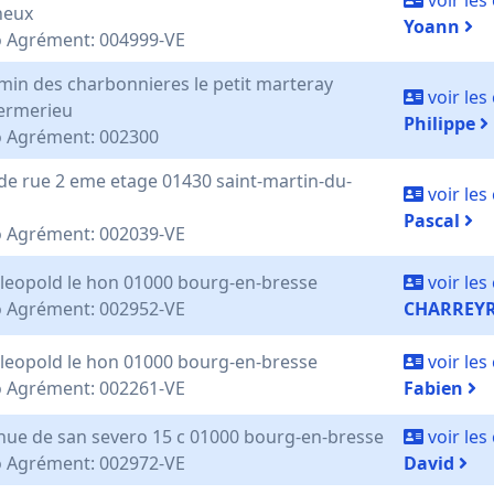
voir le
neux
Yoann
 Agrément: 004999-VE
min des charbonnieres le petit marteray
voir le
ermerieu
Philippe
 Agrément: 002300
de rue 2 eme etage 01430 saint-martin-du-
voir le
Pascal
 Agrément: 002039-VE
 leopold le hon 01000 bourg-en-bresse
voir le
 Agrément: 002952-VE
CHARREYR
 leopold le hon 01000 bourg-en-bresse
voir le
 Agrément: 002261-VE
Fabien
nue de san severo 15 c 01000 bourg-en-bresse
voir le
 Agrément: 002972-VE
David