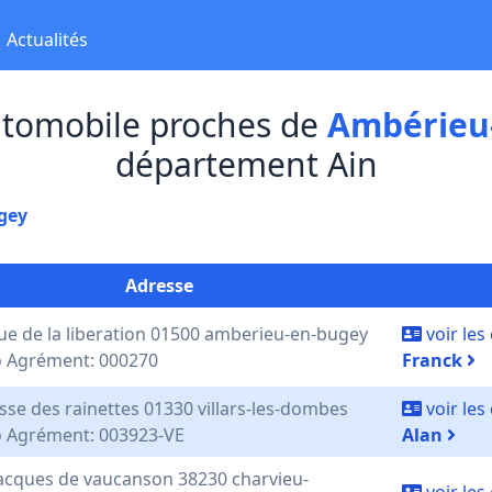
Actualités
utomobile proches de
Ambérieu
département Ain
gey
Adresse
ue de la liberation 01500 amberieu-en-bugey
voir le
 Agrément: 000270
Franck
sse des rainettes 01330 villars-les-dombes
voir le
 Agrément: 003923-VE
Alan
jacques de vaucanson 38230 charvieu-