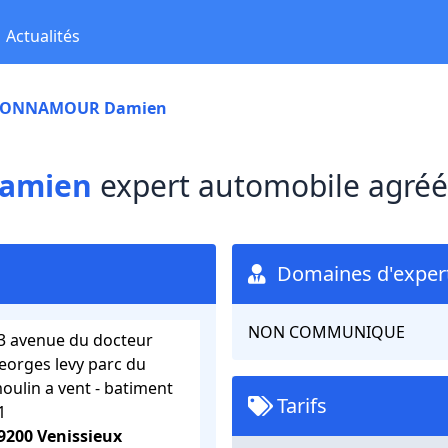
Actualités
ONNAMOUR Damien
amien
expert automobile agréé
Domaines d'expert
NON COMMUNIQUE
3 avenue du docteur
eorges levy parc du
oulin a vent - batiment
Tarifs
1
9200 Venissieux