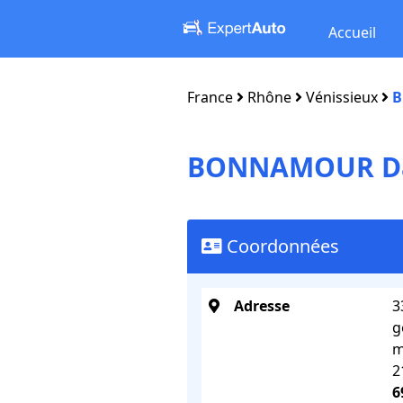
Accueil
France
Rhône
Vénissieux
B
BONNAMOUR D
Coordonnées
Adresse
3
g
m
2
6