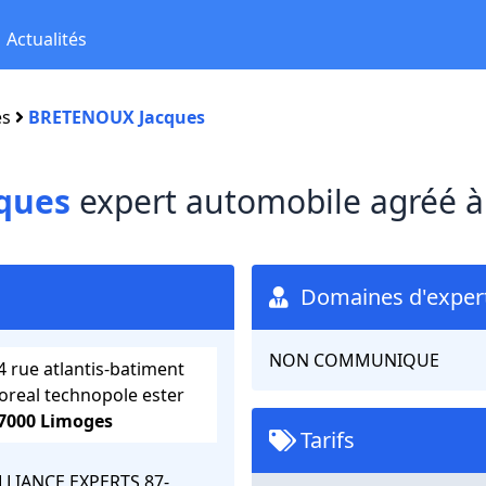
Actualités
es
BRETENOUX Jacques
ques
expert automobile agréé 
Domaines d'expert
NON COMMUNIQUE
4 rue atlantis-batiment
oreal technopole ester
7000 Limoges
Tarifs
LLIANCE EXPERTS 87-