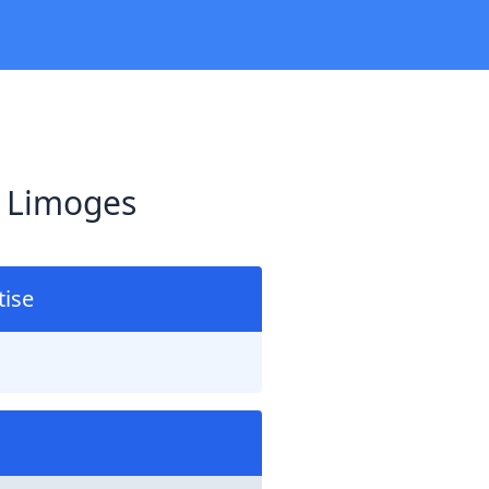
à Limoges
ise