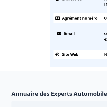
L
Agrément numéro
0
Email
c
e
Site Web
N
Annuaire des Experts Automobile