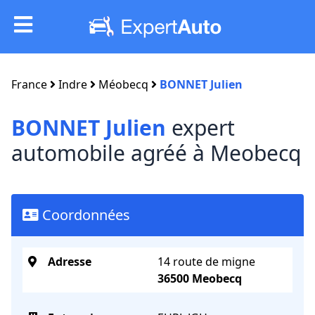
France
Indre
Méobecq
BONNET Julien
BONNET Julien
expert
automobile agréé à Meobecq
Coordonnées
Adresse
14 route de migne
36500 Meobecq