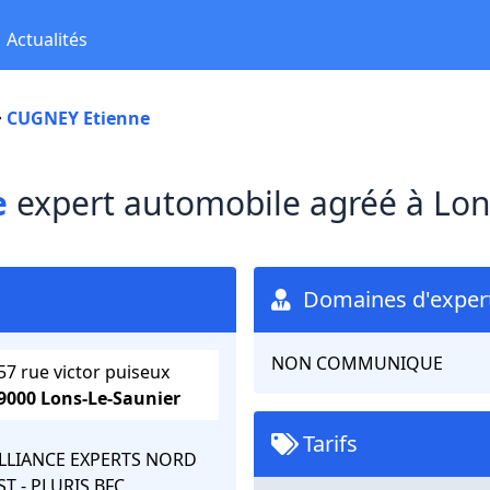
Actualités
CUGNEY Etienne
e
expert automobile agréé à Lon
Domaines d'expert
NON COMMUNIQUE
57 rue victor puiseux
9000 Lons-Le-Saunier
Tarifs
LLIANCE EXPERTS NORD
ST - PLURIS BFC