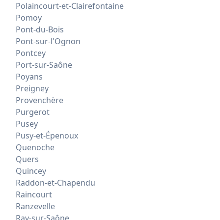
Polaincourt-et-Clairefontaine
Pomoy
Pont-du-Bois
Pont-sur-l'Ognon
Pontcey
Port-sur-Saône
Poyans
Preigney
Provenchère
Purgerot
Pusey
Pusy-et-Épenoux
Quenoche
Quers
Quincey
Raddon-et-Chapendu
Raincourt
Ranzevelle
Ray-sur-Saône