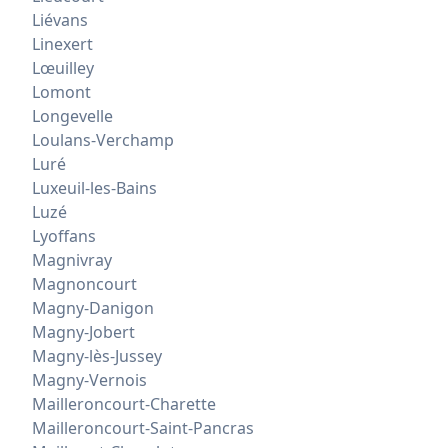
Liévans
Linexert
Lœuilley
Lomont
Longevelle
Loulans-Verchamp
Luré
Luxeuil-les-Bains
Luzé
Lyoffans
Magnivray
Magnoncourt
Magny-Danigon
Magny-Jobert
Magny-lès-Jussey
Magny-Vernois
Mailleroncourt-Charette
Mailleroncourt-Saint-Pancras