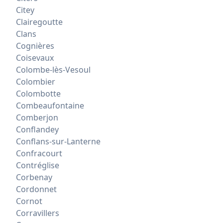
Citey
Clairegoutte
Clans
Cognières
Coisevaux
Colombe-lès-Vesoul
Colombier
Colombotte
Combeaufontaine
Comberjon
Conflandey
Conflans-sur-Lanterne
Confracourt
Contréglise
Corbenay
Cordonnet
Cornot
Corravillers