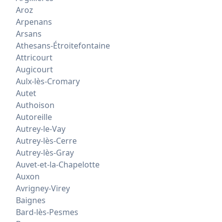
Aroz
Arpenans
Arsans
Athesans-Étroitefontaine
Attricourt
Augicourt
Aulx-lès-Cromary
Autet
Authoison
Autoreille
Autrey-le-Vay
Autrey-lès-Cerre
Autrey-lès-Gray
Auvet-et-la-Chapelotte
Auxon
Avrigney-Virey
Baignes
Bard-lès-Pesmes