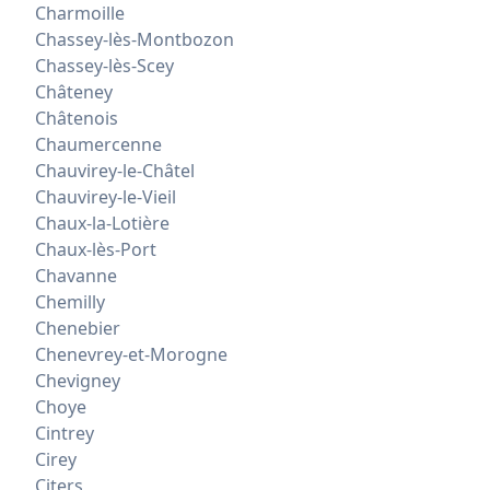
Charmoille
Chassey-lès-Montbozon
Chassey-lès-Scey
Châteney
Châtenois
Chaumercenne
Chauvirey-le-Châtel
Chauvirey-le-Vieil
Chaux-la-Lotière
Chaux-lès-Port
Chavanne
Chemilly
Chenebier
Chenevrey-et-Morogne
Chevigney
Choye
Cintrey
Cirey
Citers