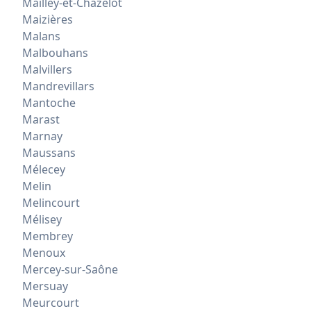
Mailley-et-Chazelot
Maizières
Malans
Malbouhans
Malvillers
Mandrevillars
Mantoche
Marast
Marnay
Maussans
Mélecey
Melin
Melincourt
Mélisey
Membrey
Menoux
Mercey-sur-Saône
Mersuay
Meurcourt