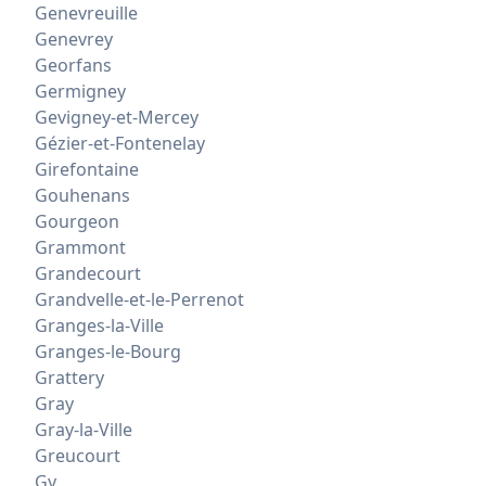
Genevreuille
Genevrey
Georfans
Germigney
Gevigney-et-Mercey
Gézier-et-Fontenelay
Girefontaine
Gouhenans
Gourgeon
Grammont
Grandecourt
Grandvelle-et-le-Perrenot
Granges-la-Ville
Granges-le-Bourg
Grattery
Gray
Gray-la-Ville
Greucourt
Gy