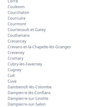
Corre
Coulevon
Courchaton
Courcuire
Courmont
Courtesoult-et-Gatey
Couthenans
Cresancey
Crevans-et-la-Chapelle-lès-Granges
Creveney
Cromary
Cubry-lès-Faverney
Cugney
Cult
Cuve
Dambenoît-lès-Colombe
Dampierre-lès-Conflans
Dampierre-sur-Linotte
Dampierre-sur-Salon