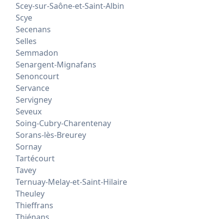
Scey-sur-Saône-et-Saint-Albin
Scye
Secenans
Selles
Semmadon
Senargent-Mignafans
Senoncourt
Servance
Servigney
Seveux
Soing-Cubry-Charentenay
Sorans-lès-Breurey
Sornay
Tartécourt
Tavey
Ternuay-Melay-et-Saint-Hilaire
Theuley
Thieffrans
Thiénans