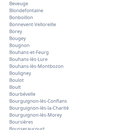
Beveuge
Blondefontaine
Bonboillon
Bonnevent-Velloreille
Borey
Bougey
Bougnon
Bouhans-et-Feurg
Bouhans-lès-Lure
Bouhans-lès-Montbozon
Bouligney
Boulot
Boult
Bourbévelle
Bourguignon-lès-Conflans
Bourguignon-lès-la-Charité
Bourguignon-lès-Morey
Boursières
Bousseraucourt