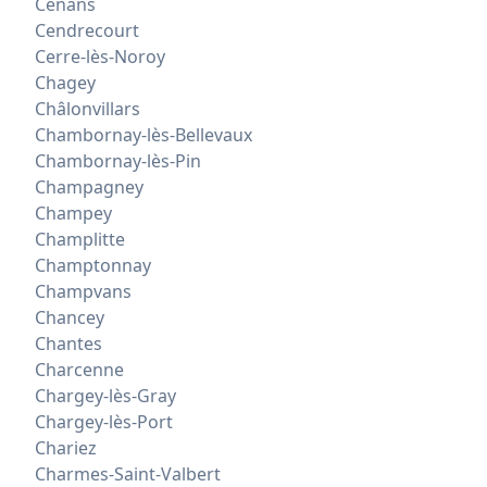
Cenans
Cendrecourt
Cerre-lès-Noroy
Chagey
Châlonvillars
Chambornay-lès-Bellevaux
Chambornay-lès-Pin
Champagney
Champey
Champlitte
Champtonnay
Champvans
Chancey
Chantes
Charcenne
Chargey-lès-Gray
Chargey-lès-Port
Chariez
Charmes-Saint-Valbert