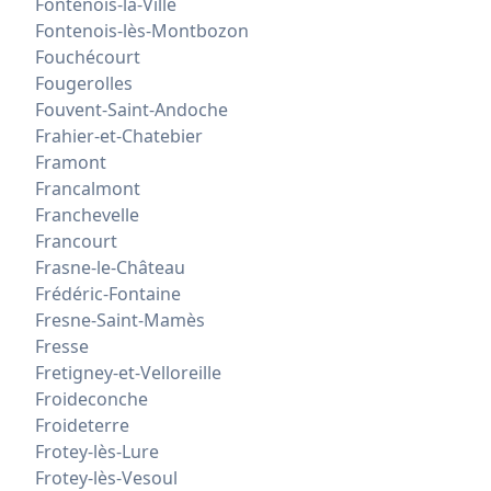
Fontenois-la-Ville
Fontenois-lès-Montbozon
Fouchécourt
Fougerolles
Fouvent-Saint-Andoche
Frahier-et-Chatebier
Framont
Francalmont
Franchevelle
Francourt
Frasne-le-Château
Frédéric-Fontaine
Fresne-Saint-Mamès
Fresse
Fretigney-et-Velloreille
Froideconche
Froideterre
Frotey-lès-Lure
Frotey-lès-Vesoul