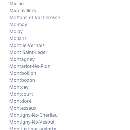
Miellin
Mignavillers
Moffans-et-Vacheresse
Moimay
Molay
Mollans
Mont-le-Vernois
Mont-Saint-Léger
Montagney
Montarlot-lès-Rioz
Montboillon
Montbozon
Montcey
Montcourt
Montdoré
Montessaux
Montigny-lès-Cherlieu
Montigny-lès-Vesoul
Montjustin-et-Velotte