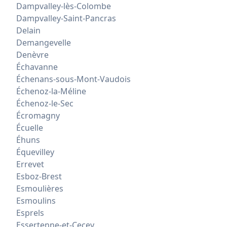
Dampvalley-lès-Colombe
Dampvalley-Saint-Pancras
Delain
Demangevelle
Denèvre
Échavanne
Échenans-sous-Mont-Vaudois
Échenoz-la-Méline
Échenoz-le-Sec
Écromagny
Écuelle
Éhuns
Équevilley
Errevet
Esboz-Brest
Esmoulières
Esmoulins
Esprels
Essertenne-et-Cecey