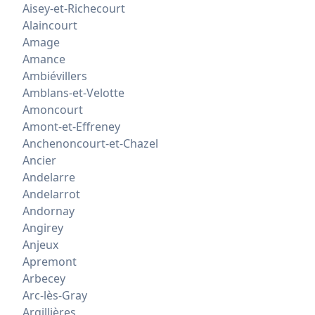
Aisey-et-Richecourt
Alaincourt
Amage
Amance
Ambiévillers
Amblans-et-Velotte
Amoncourt
Amont-et-Effreney
Anchenoncourt-et-Chazel
Ancier
Andelarre
Andelarrot
Andornay
Angirey
Anjeux
Apremont
Arbecey
Arc-lès-Gray
Argillières