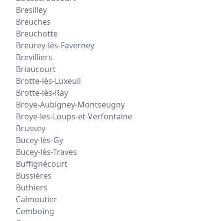
Bresilley
Breuches
Breuchotte
Breurey-lès-Faverney
Brevilliers
Briaucourt
Brotte-lès-Luxeuil
Brotte-lès-Ray
Broye-Aubigney-Montseugny
Broye-les-Loups-et-Verfontaine
Brussey
Bucey-lès-Gy
Bucey-lès-Traves
Buffignécourt
Bussières
Buthiers
Calmoutier
Cemboing