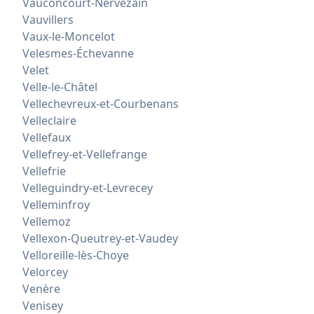
Vauconcourt-Nervezain
Vauvillers
Vaux-le-Moncelot
Velesmes-Échevanne
Velet
Velle-le-Châtel
Vellechevreux-et-Courbenans
Velleclaire
Vellefaux
Vellefrey-et-Vellefrange
Vellefrie
Velleguindry-et-Levrecey
Velleminfroy
Vellemoz
Vellexon-Queutrey-et-Vaudey
Velloreille-lès-Choye
Velorcey
Venère
Venisey