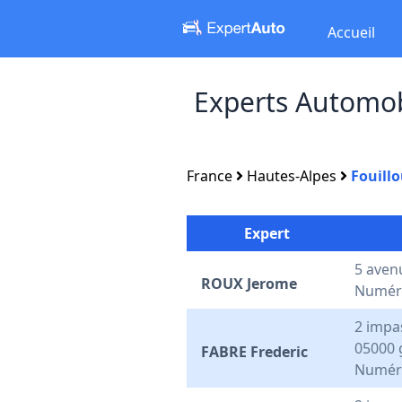
Accueil
Experts Automob
France
Hautes-Alpes
Fouill
Expert
5 aven
ROUX Jerome
Numéro
2 impa
05000 
FABRE Frederic
Numéro