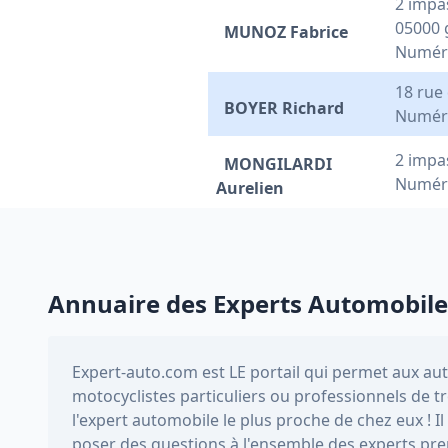
2 impa
05000 
MUNOZ Fabrice
Numér
18 rue
BOYER Richard
Numéro
2 impa
MONGILARDI
Numéro
Aurelien
Annuaire des Experts Automobile
Expert-auto.com
est LE portail qui permet aux au
motocyclistes particuliers ou professionnels de 
l'expert automobile le plus proche de chez eux ! 
poser des questions à l'ensemble des experts pre