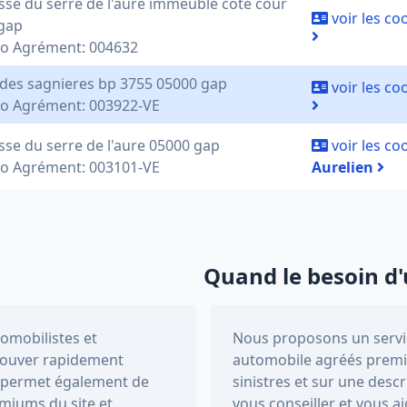
sse du serre de l'aure immeuble cote cour
voir les c
gap
o Agrément: 004632
 des sagnieres bp 3755 05000 gap
voir les c
 Agrément: 003922-VE
sse du serre de l'aure 05000 gap
voir les c
 Agrément: 003101-VE
Aurelien
Quand le besoin d'
tomobilistes et
Nous proposons un servic
trouver rapidement
automobile agréés premi
Il permet également de
sinistres et sur une descr
miums du site et
vous conseiller et vous a