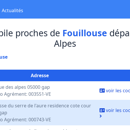
Actualités
ile proches de
Fouillouse
dépa
Alpes
ouse
Adresse
ue des alpes 05000 gap
voir les c
 Agrément: 003551-VE
sse du serre de l'aure residence cote cour
voir les c
gap
 Agrément: 000743-VE