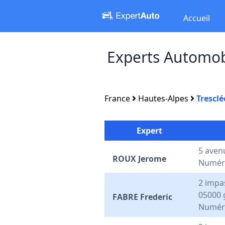
Accueil
Experts Automob
France
Hautes-Alpes
Trescl
Expert
5 aven
ROUX Jerome
Numéro
2 impa
05000 
FABRE Frederic
Numéro