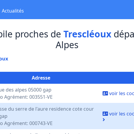
Actualités
ile proches de
Trescléoux
dépa
Alpes
éoux
Adresse
ue des alpes 05000 gap
voir les c
 Agrément: 003551-VE
sse du serre de l'aure residence cote cour
voir les c
gap
 Agrément: 000743-VE