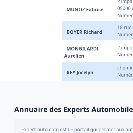
2 impa
05000 
MUNOZ Fabrice
Numér
18 rue
BOYER Richard
Numéro
2 impa
MONGILARDI
Numéro
Aurelien
chemin
REY Jocelyn
Numéro
Annuaire des Experts Automobile
Expert-auto.com
est LE portail qui permet aux au