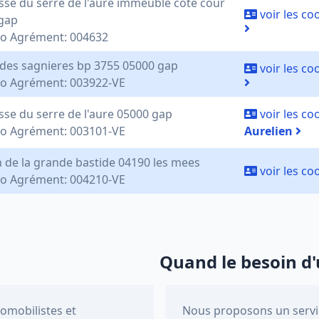
sse du serre de l'aure immeuble cote cour
voir les c
gap
o Agrément: 004632
 des sagnieres bp 3755 05000 gap
voir les c
 Agrément: 003922-VE
sse du serre de l'aure 05000 gap
voir les c
 Agrément: 003101-VE
Aurelien
 de la grande bastide 04190 les mees
voir les c
 Agrément: 004210-VE
Quand le besoin d'
tomobilistes et
Nous proposons un servic