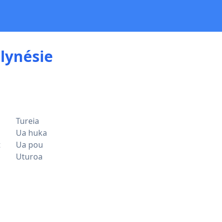
lynésie
Tureia
Ua huka
t
Ua pou
Uturoa