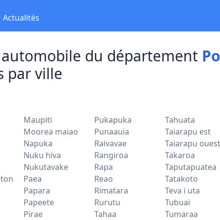
Actualités
ts automobile du département
Po
 par ville
Maupiti
Pukapuka
Tahuata
Moorea maiao
Punaauia
Taiarapu est
a
Napuka
Raivavae
Taiarapu oues
Nuku hiva
Rangiroa
Takaroa
Nukutavake
Rapa
Taputapuatea
rton
Paea
Reao
Tatakoto
Papara
Rimatara
Teva i uta
Papeete
Rurutu
Tubuai
Pirae
Tahaa
Tumaraa