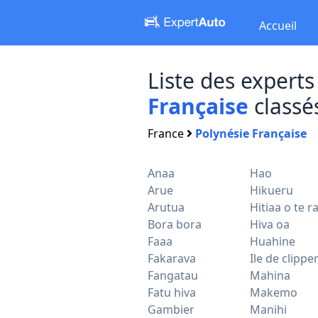
Accueil
Liste des exper
Française
classés
France
Polynésie Française
Anaa
Hao
Arue
Hikueru
Arutua
Hitiaa o te r
Bora bora
Hiva oa
Faaa
Huahine
Fakarava
Ile de clippe
Fangatau
Mahina
Fatu hiva
Makemo
Gambier
Manihi