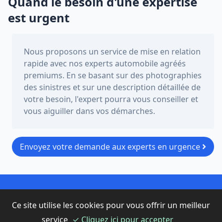
Quand le besoin d'une expertise
est urgent
Nous proposons un service de mise en relation
rapide avec nos experts automobile agréés
premiums. En se basant sur des photographies
des sinistres et sur une description détaillée de
votre besoin, l'expert pourra vous conseiller et
vous aiguiller dans vos démarches.
Envoyez votre demande aux experts en urgence
© 2021 Copyright -
expert-auto.com
-
Mentions légales
-
Ce site utilise les cookies pour vous offrir un meilleur
Contactez-nous
service
✓ Cliquez ici pour accepter